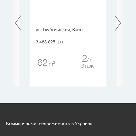
ила
ул. Глубочицкая, Киев
ул. Чи
иев
(Пушк
3 483 625 грн.
3 416 
2
7
62
2
m
16
45
Этаж
таж
Коммерческая недвижимость в Украине