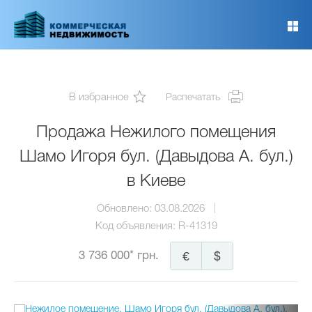
Перейти
к
основному
содержанию
В избранное
Распечатать
Продажа Нежилого помещения
Шамо Игоря бул. (Давыдова А. бул.)
в Киеве
Обновлено:
03.08.2026
Код объявления:
R-41319
3 736 000* грн.
€
$