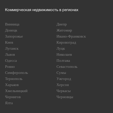
Коммерческая недвижимость в регионах
Винница
Днепр
Донецк
Житомир
Запорожье
Ивано-Франковск
Киев
Кировоград
Луганск
Луцк
Львов
Николаев
Одесса
Полтава
Ровно
Севастополь
Симферополь
Сумы
Тернополь
Ужгород
Харьков
Херсон
Хмельницкий
Черкасы
Чернигов
Черновцы
Ялта