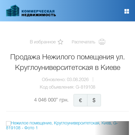
Перейти
к
основному
содержанию
В избранное
Распечатать
Продажа Нежилого помещения ул.
Круглоуниверситетская в Киеве
Обновлено:
03.08.2026
Код объявления:
G-819108
4 046 000* грн.
€
$