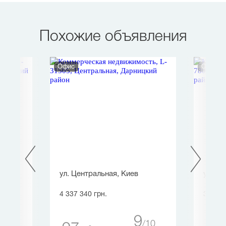
Похожие объявления
Офис
Офис
ул. Центральная, Киев
ул. Гл
4 337 340 грн.
3 663 
9
10
10