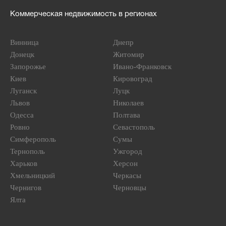
Коммерческая недвижимость в регионах
Винница
Днепр
Донецк
Житомир
Запорожье
Ивано-Франковск
Киев
Кировоград
Луганск
Луцк
Львов
Николаев
Одесса
Полтава
Ровно
Севастополь
Симферополь
Сумы
Тернополь
Ужгород
Харьков
Херсон
Хмельницкий
Черкасы
Чернигов
Черновцы
Ялта