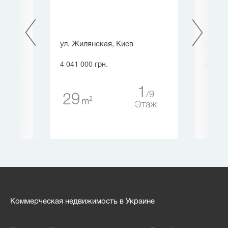
емика,
ул. Жилянская, Киев
ул. Са
4 041 000 грн.
4 041 
1
9
29
80
2
m
22
Этаж
таж
Коммерческая недвижимость в Украине