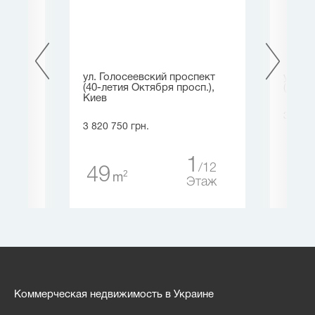
Киев
ул. Голосеевский проспект
ул. Ш
(40-летия Октября просп.),
(Давыд
Киев
3 730 
3 820 750 грн.
25
23
таж
1
12
49
2
m
Этаж
Коммерческая недвижимость в Украине