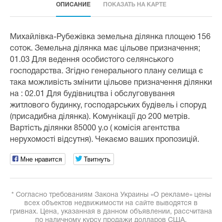
ОПИСАНИЕ
ПОКАЗАТЬ НА КАРТЕ
Михайлівка-Рубежівка земельна ділянка площею 156
соток. Земельна ділянка має цільове призначення;
01.03 Для ведення особистого селянського
господарства. Згідно генерального плану селища є
така можливість змінити цільове призначення ділянки
на : 02.01 Для будівництва і обслуговування
житлового будинку, господарських будівель і споруд
(присадибна ділянка). Комунікації до 200 метрів.
Вартість ділянки 85000 у.о ( комісія агентства
нерухомості відсутня). Чекаємо ваших пропозицій.
Мне нравится
Твитнуть
* Согласно требованиям Закона Украины «О рекламе» цены
всех объектов недвижимости на сайте выводятся в
гривнах. Цена, указанная в данном объявлении, рассчитана
по наличному курсу продажи долларов США,