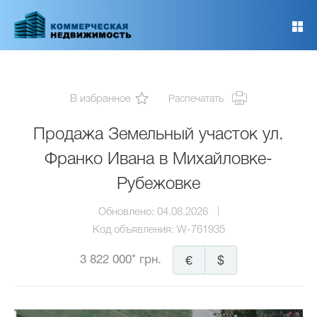
Перейти
к
основному
содержанию
В избранное
Распечатать
Продажа Земельный участок ул.
Франко Ивана в Михайловке-
Рубежовке
Обновлено:
04.08.2026
Код объявления:
W-761935
3 822 000* грн.
€
$