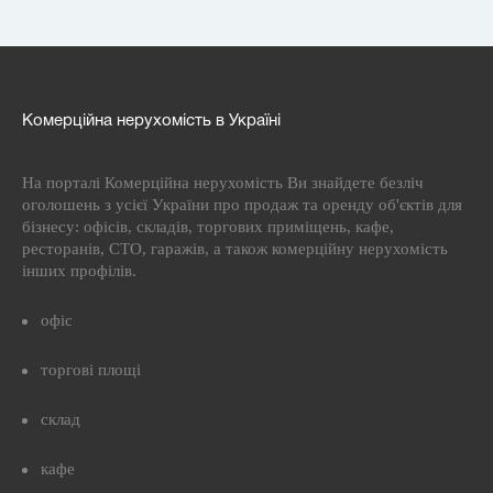
Комерційна нерухомість в Україні
На порталі Комерційна нерухомість Ви знайдете безліч
оголошень з усієї України про продаж та оренду об'єктів для
бізнесу: офісів, складів, торгових приміщень, кафе,
ресторанів, СТО, гаражів, а також комерційну нерухомість
інших профілів.
офіс
торгові площі
склад
кафе