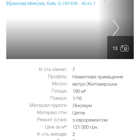
13
К-сть кімнат:
7
Профіль:
Нежитлове приміщення
Метро:
метро Житомирська
Площа:
190 м²
Поверх:
1/16
Матеріал підлоги:
Лінолеум
Матеріал стін:
Цегла
Ремонт (стан):
з євроремонтом
Ціна за м²:
121 000 грн.
К-сть виходів:
2