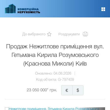
Перейти
до
основного
вмісту
До вибраного
Роздрукувати
Продаж Нежитлове приміщення вул.
Гетьмана Кирила Розумовського
(Краснова Миколи) Київ
Оновлено:
04.08.2026
Код об'єкта:
G-797409
23 050 000* грн.
€
$