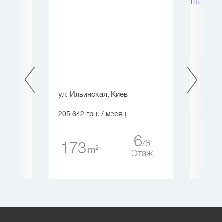
ул. Ильинская, Киев
ул. П
205 642 грн.
/ месяц
209 50
4
6
8
8
173
31
2
m
таж
Этаж