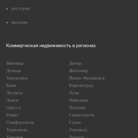
ресторан
магазин
Коммерческая недвижимость в регионах
Винница
Днепр
Донецк
Житомир
Запорожье
Ивано-Франковск
Киев
Кировоград
Луганск
Луцк
Львов
Николаев
Одесса
Полтава
Ровно
Севастополь
Симферополь
Сумы
Тернополь
Ужгород
Харьков
Херсон