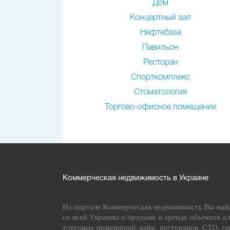
Дом
Концертный зал
Нефтебаза
Павильон
Ресторан
Спорткомплекс
Стоматология
Торгово-офисное помещение
Коммерческая недвижимость в Украине
На портале Коммерческая недвижимость Вы най
со всей Украины о продаже и аренде объектов дл
торговых помещений, кафе, ресторанов, СТО, га