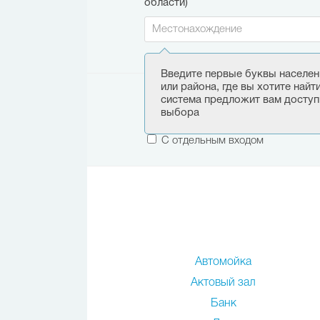
области)
Введите первые буквы населен
или района, где вы хотите найт
Этаж:
система предложит вам доступ
выбора
Только первый этаж
С отдельным входом
Автомойка
Актовый зал
Банк