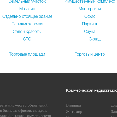
Земельный участок
Имущественный комплекс
Магазин
Мастерская
Отдельно стоящее здание
Офис
Парикмахерская
Паркинг
Салон красоты
Сауна
СТО
Склад
Торговые площади
Торговый центр
Коммерческая недвижимост
дете множество объявлений
Винница
Дн
я бизнеса: офисов, складов,
Житомир
За
ражей, а также коммерческую