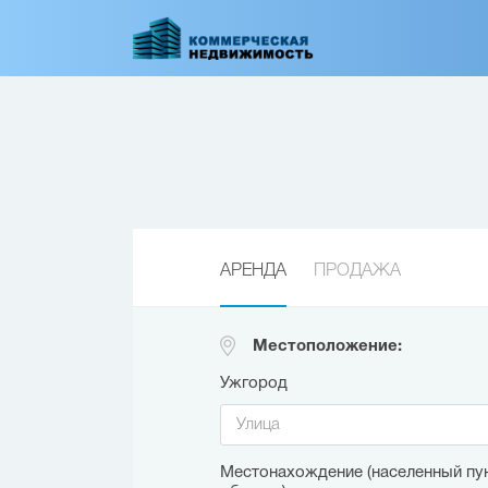
Перейти
к
основному
содержанию
АРЕНДА
ПРОДАЖА
Местоположение:
Ужгород
Местонахождение (населенный пун