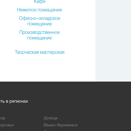
Кафе
Нежилое помещение
Офисно-складское
помещение
Производственное
помещение
Творческая мастерская
ь в регионах
епр
Донецк
порожье
Ивано-Франковск