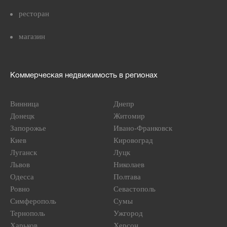
ресторан
магазин
Коммерческая недвижимость в регионах
Винница
Днепр
Донецк
Житомир
Запорожье
Ивано-Франковск
Киев
Кировоград
Луганск
Луцк
Львов
Николаев
Одесса
Полтава
Ровно
Севастополь
Симферополь
Сумы
Тернополь
Ужгород
Харьков
Херсон