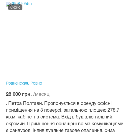
Офис
Ровненская, Ровно
/месяц
28 000 грн.
. Петра Полтави. Пропонується в оренду офісні
приміщення на 3 поверсі, загальною площею 278,7
кв.м, кабінетна система. Вхід в будівлю тильний,
окремий. Приміщення оснащені всіма комунікаціями
є санвузол, індивідуальне газове опалення, с-ма