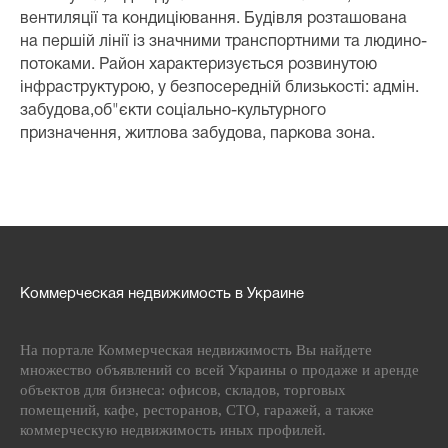
вентиляції та кондиціювання. Будівля розташована
на першій лінії із значними транспортними та людино-
потоками. Район характеризується розвинутою
інфраструктурою, у безпосередній близькості: адмін.
забудова,об"єкти соціально-культурного
призначення, житлова забудова, паркова зона.
Коммерческая недвижимость в Украине
На портале Коммерческая недвижимость Вы найдете
множество объявлений со всей Украины о продаже и аренде
объектов для бизнеса: офисов, складов, торговых
помещений, кафе, ресторанов, СТО, гаражей, а также
коммерческую недвижимость иных профилей.