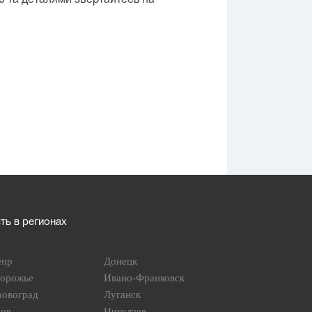
0 та деталями звертайтесь на
ь в регионах
епр
Донецк
порожье
Ивано-Франковск
ровоград
Луганск
вов
Николаев