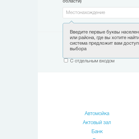
области)
Введите первые буквы населен
или района, где вы хотите найт
Этаж:
система предложит вам доступ
выбора
Только первый этаж
С отдельным входом
Автомойка
Актовый зал
Банк