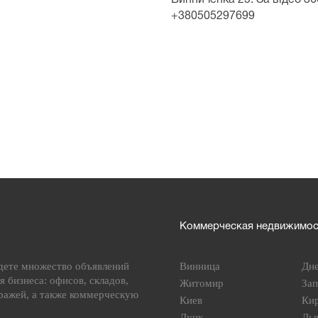
Винниченка 25. За відео 36
+380505297699
Коммерческая недвижимост
дете множество объявлений
Винница
Дн
я бизнеса: офисов, складов,
Житомир
За
ражей, а также коммерческую
Киев
Ки
Луцк
Ль