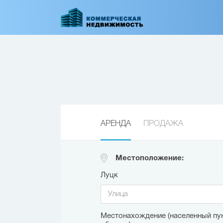
Перейти
к
основному
содержанию
АРЕНДА
ПРОДАЖА
Местоположение:
Луцк
Местонахождение (населенный пун