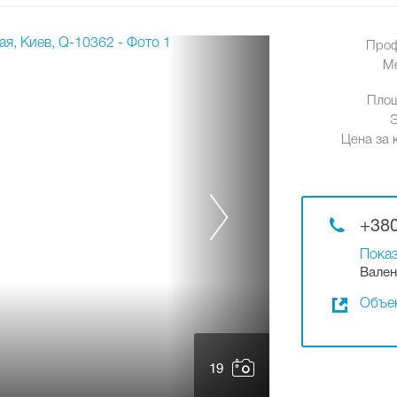
Проф
М
Площ
Цена за к
+380
Показ
Вален
Объек
19