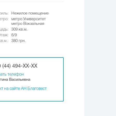
иль:
Нежилое помещение
етро:
метро Университет
метро Вокзальная
адь:
309 кв.м.
Этаж:
6/9
в.м.:
380 грн.
 (44) 494-XX-XX
ать телефон
тина Васильевна
т на сайте АН Благовест