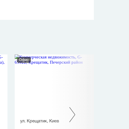
Офис
Офис
ул. Крещатик, Киев
ул. Липская, К