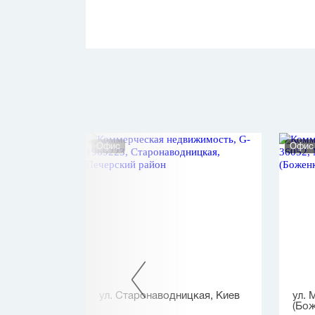
Офис
Офис
Софиевская
ул. Старонаводницкая, Киев
ул. 
(Бож