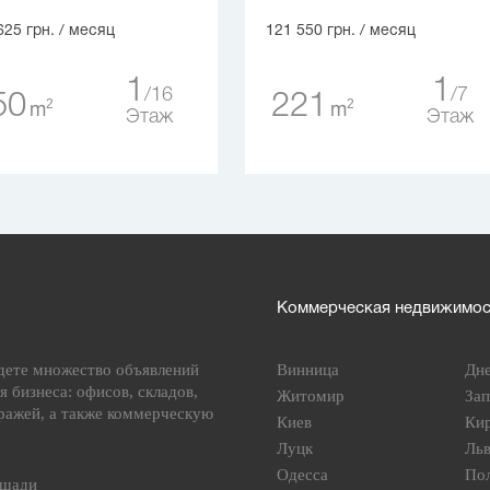
625 грн.
/ месяц
121 550 грн.
/ месяц
1
1
16
7
50
221
2
2
m
m
Этаж
Этаж
Коммерческая недвижимост
дете множество объявлений
Винница
Дн
я бизнеса: офисов, складов,
Житомир
За
ражей, а также коммерческую
Киев
Ки
Луцк
Ль
Одесса
По
ощади