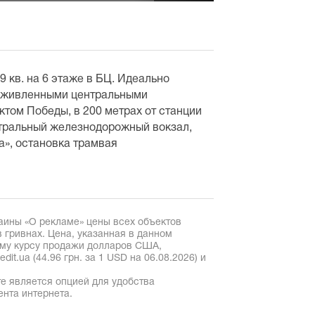
 кв. на 6 этаже в БЦ. Идеально
оживленными центральными
том Победы, в 200 метрах от станции
нтральный железнодорожный вокзал,
а», остановка трамвая
аины «О рекламе» цены всех объектов
 гривнах. Цена, указанная в данном
ому курсу продажи долларов США,
it.ua (44.96 грн. за 1 USD на 06.08.2026) и
е является опцией для удобства
ента интернета.