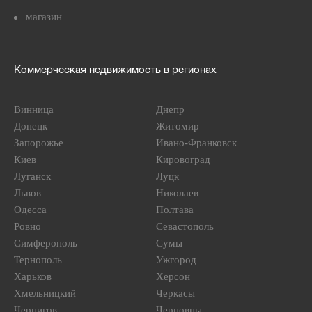
магазин
Коммерческая недвижимость в регионах
Винница
Днепр
Донецк
Житомир
Запорожье
Ивано-Франковск
Киев
Кировоград
Луганск
Луцк
Львов
Николаев
Одесса
Полтава
Ровно
Севастополь
Симферополь
Сумы
Тернополь
Ужгород
Харьков
Херсон
Хмельницкий
Черкасы
Чернигов
Черновцы