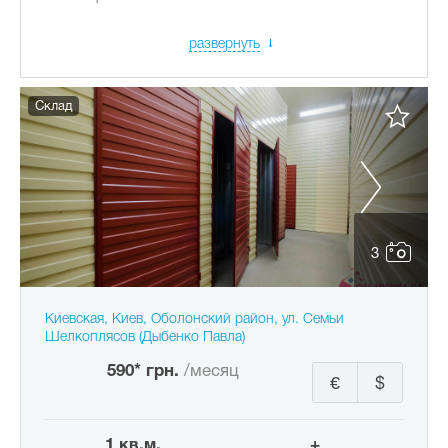
развернуть
Склад
3
Киевская, Киев, Оболонский район, ул. Семьи
Шелкоплясов (Дыбенко Павла)
590* грн.
/месяц
€
$
1 кв.м.
+