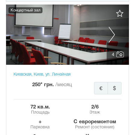
Концертный зал
4
Киевская, Киев, ул. Линейная
250* грн.
/месяц
€
$
72 кв.м.
2/6
Площадь
Этаж
+
с евроремонтом
Парковка
Ремонт (состояние)