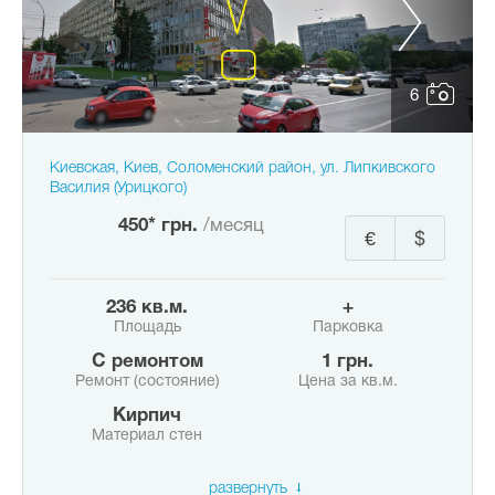
6
Киевская, Киев, Соломенский район, ул. Липкивского
Василия (Урицкого)
450* грн.
/месяц
€
$
236 кв.м.
+
Площадь
Парковка
с ремонтом
1 грн.
Ремонт (состояние)
Цена за кв.м.
Кирпич
Материал стен
развернуть