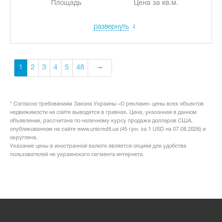
Площадь
Цена за кв.м.
развернуть
1
2
3
4
5
48
* Согласно требованиям Закона Украины «О рекламе» цены всех объектов
недвижимости на сайте выводятся в гривнах. Цена, указанная в данном
объявлении, рассчитана по наличному курсу продажи долларов США,
опубликованном на сайте www.unicredit.ua (45 грн. за 1 USD на 07.08.2026) и
округлена.
Указание цены в иностранной валюте является опцией для удобства
пользователей не украинского сегмента интернета.