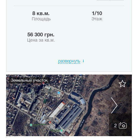
8 кв.м.
1/10
Площадь
Этаж
56 300 грн.
Цена за кв.м.
развернуть
Земельный участок
2