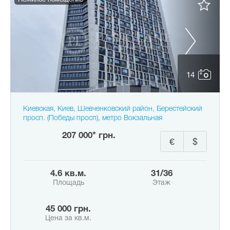
Нежилое помещение
14
Киевская, Киев, Шевченковский район, Берестейский
просп. (Победы просп), метро Вокзальная
207 000* грн.
€
$
4.6 кв.м.
31/36
Площадь
Этаж
45 000 грн.
Цена за кв.м.