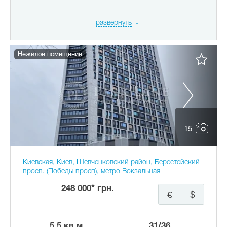
развернуть
Нежилое помещение
15
Киевская, Киев, Шевченковский район, Берестейский
просп. (Победы просп), метро Вокзальная
248 000* грн.
€
$
5.5 кв.м.
31/36