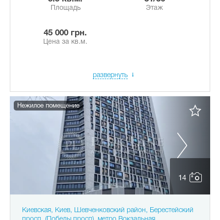
Площадь
Этаж
45 000 грн.
Цена за кв.м.
развернуть
Нежилое помещение
14
Киевская, Киев, Шевченковский район, Берестейский
просп. (Победы просп), метро Вокзальная