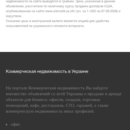
недвижимости на сайте выводятся в гривнах. Цена, указанная в данном
объявлении, рассчитана по наличному курсу продажи долларов США,
опубликованном на сайте www.unicredit.ua (45 грн. за 1 USD на 07.08.2026) и
округлена.
Указание цены в иностранной валюте является опцией для удобства
пользователей не украинского сегмента интернета.
Коммерческая недвижимость в Украине
На портале Коммерческая недвижимость Вы найдете
множество объявлений со всей Украины о продаже и аренде
объектов для бизнеса: офисов, складов, торговых
помещений, кафе, ресторанов, СТО, гаражей, а также
коммерческую недвижимость иных профилей.
офис