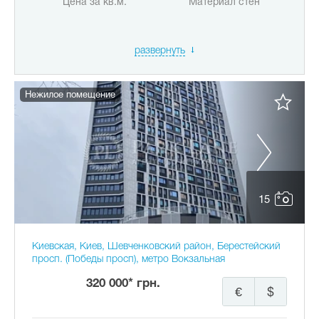
Цена за кв.м.
Материал стен
развернуть
Нежилое помещение
15
Киевская, Киев, Шевченковский район, Берестейский
просп. (Победы просп), метро Вокзальная
320 000* грн.
€
$