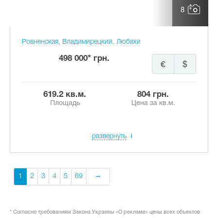
8
Ровненская, Владимирецкий, Любахи
498 000* грн.
€
$
619.2 кв.м.
804 грн.
Площадь
Цена за кв.м.
развернуть
1
2
3
4
5
69
* Согласно требованиям Закона Украины «О рекламе» цены всех объектов