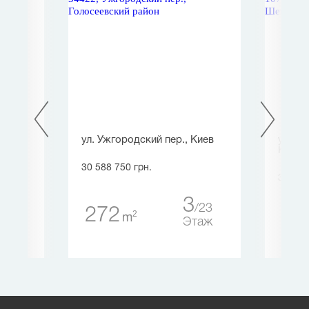
кая,
ул. Ужгородский пер., Киев
ул. Х
Киев
30 588 750 грн.
31 500
3
23
272
2
2
m
4
23
Этаж
таж