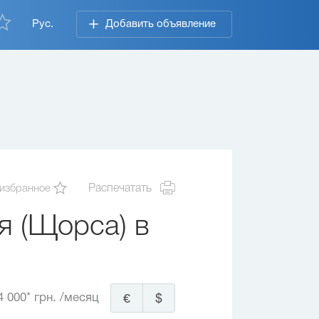
Рус.
Добавить объявление
 избранное
Распечатать
я (Щорса) в
4 000* грн.
/месяц
€
$