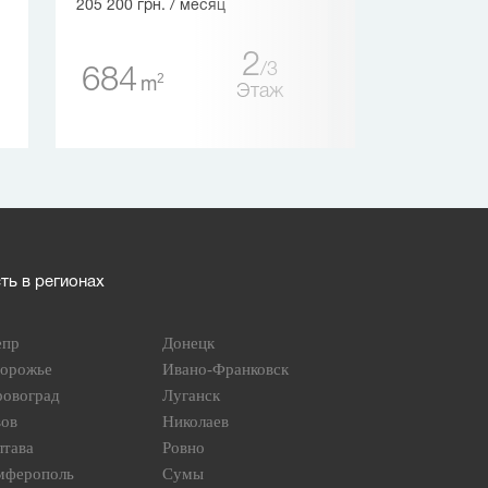
205 200 грн.
/ месяц
255
2
2
m
3
684
2
m
Этаж
ь в регионах
епр
Донецк
порожье
Ивано-Франковск
ровоград
Луганск
вов
Николаев
лтава
Ровно
мферополь
Сумы