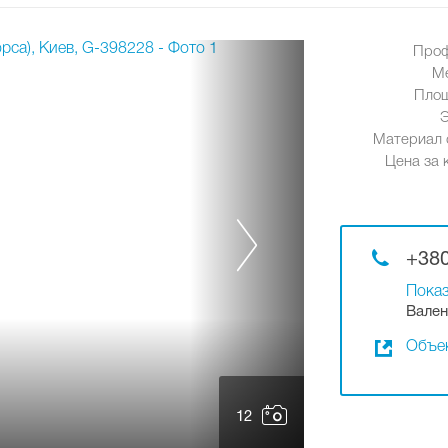
Проф
М
Площ
Материал 
Цена за к
+380
Показ
Вален
Объек
12