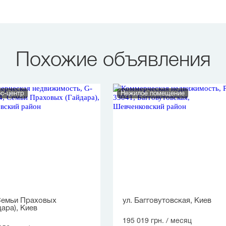
Похожие объявления
с-центр
Нежилое помещение
Семьи Праховых
ул. Багговутовская, Киев
дара), Киев
195 019 грн.
/ месяц