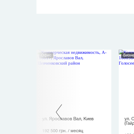
Офис
Бизне
в
ул. Ярославов Вал, Киев
ул. 
(Гай
ц
192 500 грн.
/ месяц