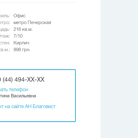
иль:
Офис
етро:
метро Печерская
адь:
216 кв.м.
Этаж:
7/10
стен:
Кирпич
в.м.:
898 грн.
 (44) 494-XX-XX
ать телефон
тина Васильевна
т на сайте АН Благовест