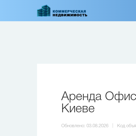
Перейти
к
основному
содержанию
Аренда Офиса
Киеве
Обновлено:
03.08.2026
Код объя