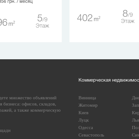
356 грн.
/ месяц
8
9
402
5
2
m
9
96
Этаж
2
m
Этаж
Коммерческая недвижимост
дете множество объявлений
Винница
Дн
я бизнеса: офисов, складов,
Житомир
За
ражей, а также коммерческую
Киев
Ки
Луцк
Ль
Одесса
По
ощади
Севастополь
Си