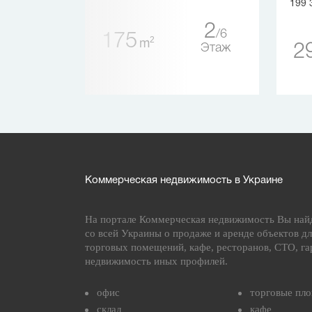
199 
4
2
6
6
175
2
m
2
Этаж
Этаж
Коммерческая недвижимость в Украине
На портале Коммерческая недвижимость Вы най
со всей Украины о продаже и аренде объектов дл
торговых помещений, кафе, ресторанов, СТО, га
недвижимость иных профилей.
офис
торговые пл
склад
кафе