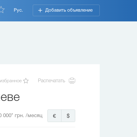
Рус.
Добавить объявление
 избранное
Распечатать
иеве
0 000* грн.
/месяц
€
$