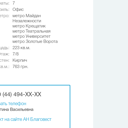
наты:
7
иль:
Офис
етро:
метро Майдан
Незалежности
метро Крещатик
метро Театральная
метро Университет
метро Золотые Ворота
адь:
223 кв.м.
Этаж:
7/8
стен:
Кирпич
в.м.:
763 грн.
 (44) 494-XX-XX
ать телефон
тина Васильевна
т на сайте АН Благовест