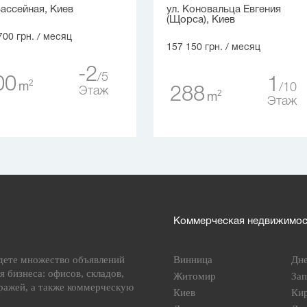
Бассейная, Киев
ул. Коновальца Евгения
(Щорса), Киев
700 грн.
/ месяц
157 150 грн.
/ месяц
-2
5
00
1
2
m
10
288
Этаж
2
m
Этаж
Коммерческая недвижимост
дете множество объявлений
Винница
Дн
я бизнеса: офисов, складов,
Житомир
За
ражей, а также коммерческую
Киев
Ки