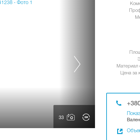
Ком
Проф
М
Площ
Материал 
Цена за к
+380
Показ
33
Вален
Объек