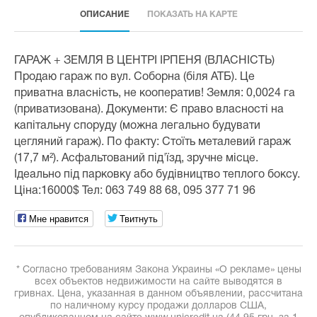
ОПИСАНИЕ
ПОКАЗАТЬ НА КАРТЕ
ГАРАЖ + ЗЕМЛЯ В ЦЕНТРІ ІРПЕНЯ (ВЛАСНІСТЬ)
Продаю гараж по вул. Соборна (біля АТБ). Це
приватна власність, не кооператив! Земля: 0,0024 га
(приватизована). Документи: Є право власності на
капітальну споруду (можна легально будувати
цегляний гараж). По факту: Стоїть металевий гараж
(17,7 м²). Асфальтований під'їзд, зручне місце.
Ідеально під парковку або будівництво теплого боксу.
Ціна:16000$ Тел: 063 749 88 68, 095 377 71 96
Мне нравится
Твитнуть
* Согласно требованиям Закона Украины «О рекламе» цены
всех объектов недвижимости на сайте выводятся в
гривнах. Цена, указанная в данном объявлении, рассчитана
по наличному курсу продажи долларов США,