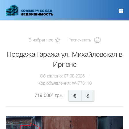
Перейти
к
основному
содержанию
В избранное
Распечатать
Продажа Гаража ул. Михайловская в
Ирпене
Обновлено:
07.08.2026
Код объявления:
W-773110
719 000* грн.
€
$