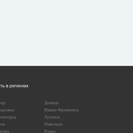
ь в регионах
епр
Донецк
порожье
Ивано-Франковск
ровоград
Луганск
вов
Николаев
лтава
Ровно