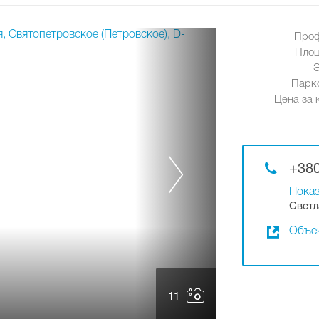
Проф
Площ
Парк
Цена за к
+380
Показ
Светл
Объек
11