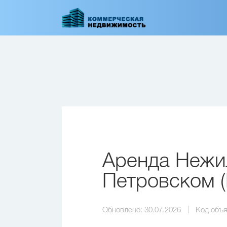
Перейти
к
основному
содержанию
Аренда Нежи
Петровском 
Обновлено:
30.07.2026
Код объя