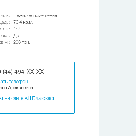
иль:
Нежилое помещение
адь:
76.4 кв.м.
Этаж:
1/2
овка:
Да
в.м.:
293 грн.
 (44) 494-XX-XX
ать телефон
ана Алексеевна
т на сайте АН Благовест