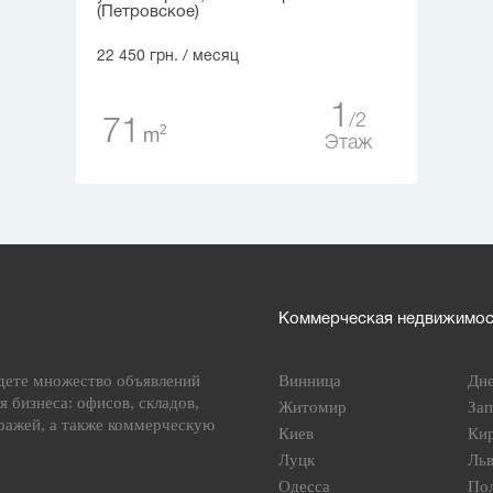
(Петровское)
22 450 грн.
/ месяц
1
2
71
2
m
Этаж
Коммерческая недвижимост
дете множество объявлений
Винница
Дн
я бизнеса: офисов, складов,
Житомир
За
ражей, а также коммерческую
Киев
Ки
Луцк
Ль
Одесса
По