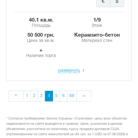
€
$
40.1 кв.м.
1/9
Площадь
Этаж
50 500 грн.
Керамзито-бетон
Цена за кв.м.
Материал стен
+
Наличие торга
развернуть
1
2
3
4
5
6
68
* Согласно требованиям Закона Украины «О рекламе» цены всех объектов
недвижимости на сайте выводятся в гривнах. Цена, указанная в данном
объявлении, рассчитана по наличному курсу продажи долларов США,
опубликованном на сайте www.unicredit.ua (45 грн. за 1 USD на 07.08.2026) и