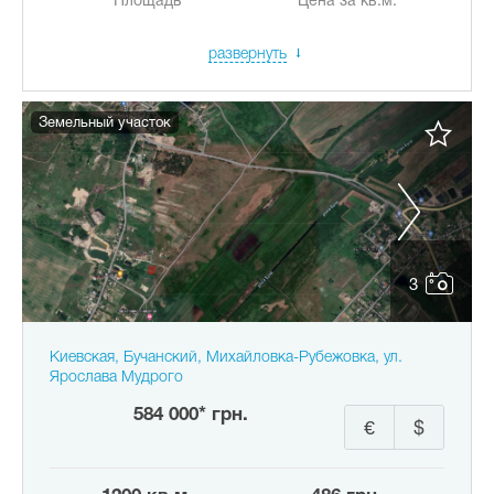
Площадь
Цена за кв.м.
развернуть
Земельный участок
3
Киевская, Бучанский, Михайловка-Рубежовка, ул.
Ярослава Мудрого
584 000* грн.
€
$