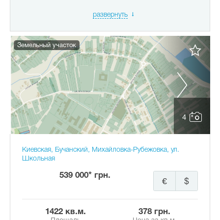
развернуть
Земельный участок
4
Киевская, Бучанский, Михайловка-Рубежовка, ул.
Школьная
539 000* грн.
€
$
1422 кв.м.
378 грн.