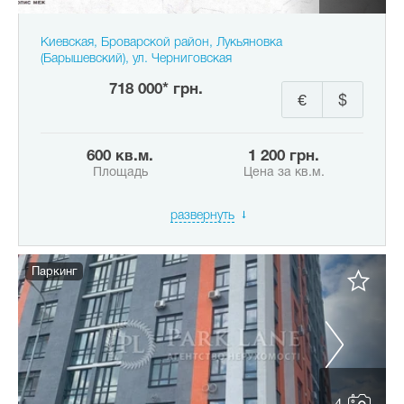
Киевская, Броварской район, Лукьяновка
(Барышевский), ул. Черниговская
718 000* грн.
€
$
600 кв.м.
1 200 грн.
Площадь
Цена за кв.м.
развернуть
Паркинг