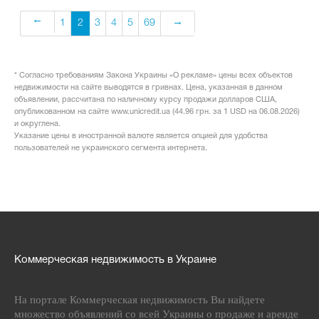
1
2
3
4
5
69
* Согласно требованиям Закона Украины «О рекламе» цены всех объектов
недвижимости на сайте выводятся в гривнах. Цена, указанная в данном
объявлении, рассчитана по наличному курсу продажи долларов США,
опубликованном на сайте www.unicredit.ua (44.96 грн. за 1 USD на 06.08.2026)
и округлена.
Указание цены в иностранной валюте является опцией для удобства
пользователей не украинского сегмента интернета.
Коммерческая недвижимость в Украине
На портале Коммерческая недвижимость Вы найдете
множество объявлений со всей Украины о продаже и аренде