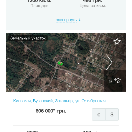
1200 кв.м.
486 грн.
Площадь
Цена за кв.м.
развернуть
Земельный участок
9
Киевская, Бучанский, Загальцы, ул. Октябрьская
606 000* грн.
€
$