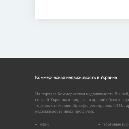
Коммерческая недвижимость в Украине
На портале Коммерческая недвижимость Вы най
со всей Украины о продаже и аренде объектов дл
торговых помещений, кафе, ресторанов, СТО, га
недвижимость иных профилей.
офис
торговые пл