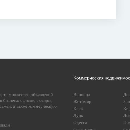
Коммерческая недвижимост
дете множество объявлений
Винница
Дн
я бизнеса: офисов, складов,
Житомир
За
ражей, а также коммерческую
Киев
Ки
Луцк
Ль
Одесса
По
ощади
Севастополь
Си