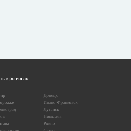
ь в регионах
епр
Донецк
порожье
Ивано-Франковск
ровоград
Луганск
вов
Николаев
лтава
Ровно
мферополь
Сумы