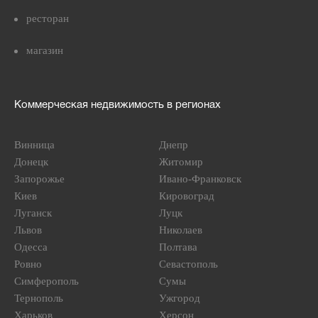
ресторан
магазин
Коммерческая недвижимость в регионах
Винница
Днепр
Донецк
Житомир
Запорожье
Ивано-Франковск
Киев
Кировоград
Луганск
Луцк
Львов
Николаев
Одесса
Полтава
Ровно
Севастополь
Симферополь
Сумы
Тернополь
Ужгород
Харьков
Херсон