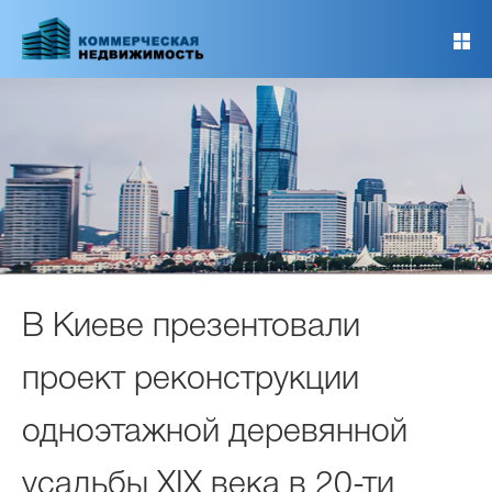
Перейти
к
основному
содержанию
В Киеве презентовали
проект реконструкции
одноэтажной деревянной
усадьбы ХІХ века в 20-ти