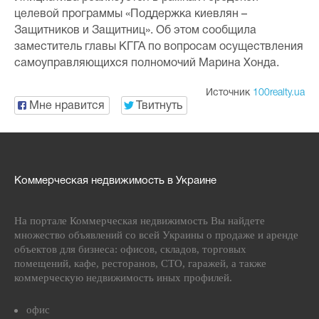
целевой программы «Поддержка киевлян –
Защитников и Защитниц». Об этом сообщила
заместитель главы КГГА по вопросам осуществления
самоуправляющихся полномочий Марина Хонда.
Источник
100realty.ua
Мне нравится
Твитнуть
Коммерческая недвижимость в Украине
На портале Коммерческая недвижимость Вы найдете
множество объявлений со всей Украины о продаже и аренде
объектов для бизнеса: офисов, складов, торговых
помещений, кафе, ресторанов, СТО, гаражей, а также
коммерческую недвижимость иных профилей.
офис