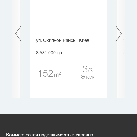
ев
ул. Окипной Раиcы, Киев
ул. Л
8 531 000 грн.
8 531 
4
3
7
3
152
60
2
m
таж
Этаж
Коммерческая недвижимость в Украине