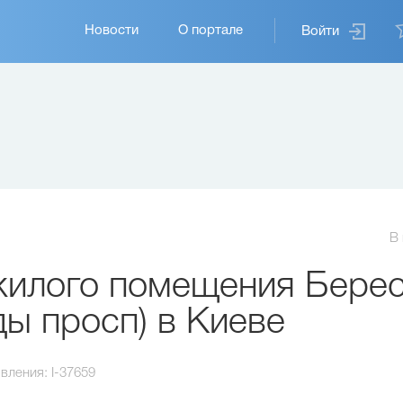
Основная
Новости
О портале
Войти
навигация
В
илого помещения Берес
ды просп) в Киеве
вления:
I-37659