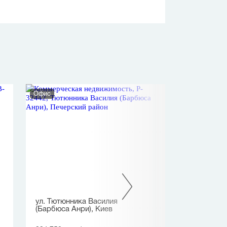
Офис
Офис
ул. Тютюнника Василия
ул. Гончара Ол
(Барбюса Анри), Киев
269 700 грн.
/ 