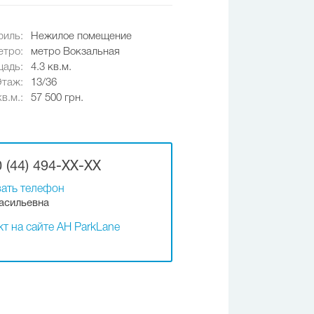
иль:
Нежилое помещение
етро:
метро Вокзальная
адь:
4.3 кв.м.
Этаж:
13/36
в.м.:
57 500 грн.
 (44) 494-XX-XX
ать телефон
асильевна
т на сайте АН ParkLane