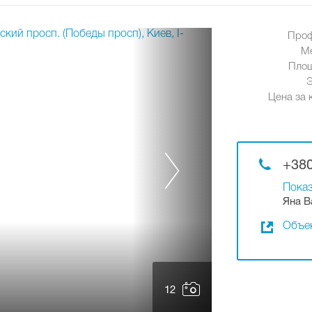
Проф
М
Площ
Цена за к
+380
Показ
Яна В
Объек
12