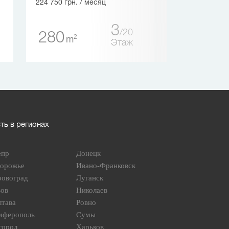
224 750 грн.
/ месяц
400
3
2
m
20
280
2
m
Этаж
ь в регионах
епр
Донецк
порожье
Ивано-Франковск
ровоград
Луганск
вов
Николаев
лтава
Ровно
мферополь
Сумы
город
Харьков