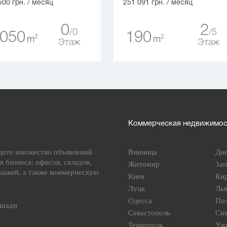
500 грн.
/ месяц
251 091 грн.
/ месяц
0
2
0
5
 050
190
2
2
m
m
Этаж
Этаж
Коммерческая недвижимост
дете множество объявлений
Винница
Дн
я бизнеса: офисов, складов,
Житомир
За
ражей, а также коммерческую
Киев
Ки
Луцк
Ль
Одесса
По
ощади
Севастополь
Си
Тернополь
Уж