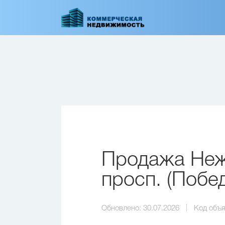
Перейти
к
основному
содержанию
Продажа Неж
просп. (Побе
Обновлено:
30.07.2026
Код объя