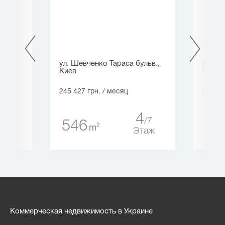
ул. Шевченко Тараса бульв.,
ул. Ше
Киев
Киев
245 427 грн.
/ месяц
210 00
4
20
7
546
21
2
m
таж
Этаж
Коммерческая недвижимость в Украине