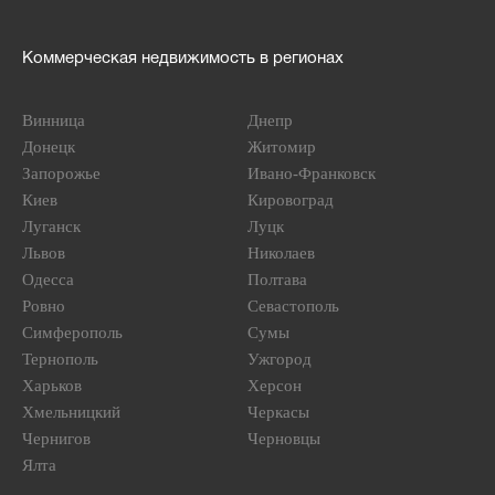
Коммерческая недвижимость в регионах
Винница
Днепр
Донецк
Житомир
Запорожье
Ивано-Франковск
Киев
Кировоград
Луганск
Луцк
Львов
Николаев
Одесса
Полтава
Ровно
Севастополь
Симферополь
Сумы
Тернополь
Ужгород
Харьков
Херсон
Хмельницкий
Черкасы
Чернигов
Черновцы
Ялта