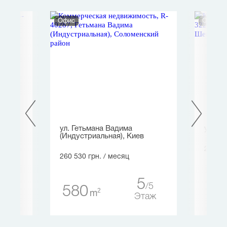
Офис
Офис
.,
ул. Гетьмана Вадима
ул. В
(Индустриальная), Киев
227 35
260 530 грн.
/ месяц
25
1
5
9
5
580
2
m
таж
Этаж