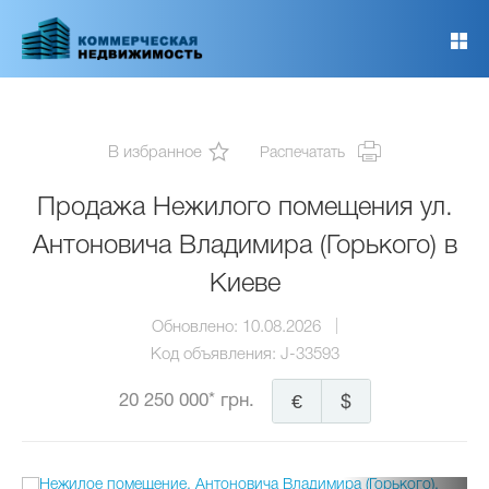
Перейти
к
основному
содержанию
В избранное
Распечатать
Продажа Нежилого помещения ул.
Антоновича Владимира (Горького) в
Киеве
Обновлено:
10.08.2026
Код объявления:
J-33593
20 250 000* грн.
€
$