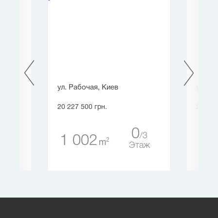
ул. Рабочая, Киев
ул. С
20 227 500 грн.
20 901
0
10
3
1 002
44
2
m
таж
Этаж