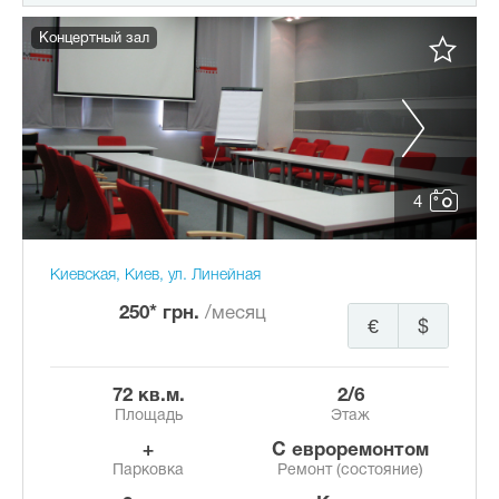
Концертный зал
4
Киевская, Киев, ул. Линейная
250* грн.
/месяц
€
$
72 кв.м.
2/6
Площадь
Этаж
+
с евроремонтом
Парковка
Ремонт (состояние)