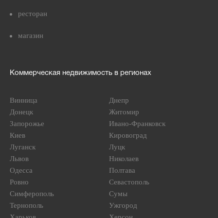
ресторан
магазин
Коммерческая недвижимость в регионах
Винница
Днепр
Донецк
Житомир
Запорожье
Ивано-Франковск
Киев
Кировоград
Луганск
Луцк
Львов
Николаев
Одесса
Полтава
Ровно
Севастополь
Симферополь
Сумы
Тернополь
Ужгород
Харьков
Херсон