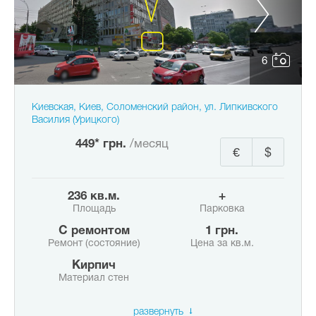
6
Киевская, Киев, Соломенский район, ул. Липкивского
Василия (Урицкого)
449* грн.
/месяц
€
$
236 кв.м.
+
Площадь
Парковка
с ремонтом
1 грн.
Ремонт (состояние)
Цена за кв.м.
Кирпич
Материал стен
развернуть