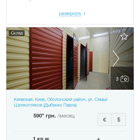
развернуть
Склад
3
Киевская, Киев, Оболонский район, ул. Семьи
Шелкоплясов (Дыбенко Павла)
590* грн.
/месяц
€
$
1 кв.м.
+