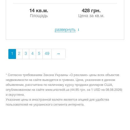
14 кв.м.
428 грн.
Площадь
Цена за кв.м.
развернуть
1
2
3
4
5
49
* Согласно требованиям Закона Украины «О рекламе» цены всех объектов
недвижимости на сайте выводятся в гривнах. Цена, указанная в данном
объявлении, рассчитана по наличному курсу продажи долларов США,
опубликованном на сайте www.unicredit.ua (44.95 грн. за 1 USD на 08.08.2026)
и округлена.
Указание цены в иностранной валюте является опцией для удобства
пользователей не украинского сегмента интернета.