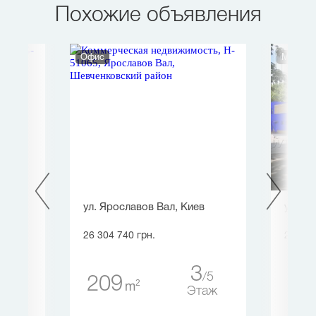
Похожие объявления
Офис
Магази
ул. Ярославов Вал, Киев
ул. Я
26 304 740 грн.
26 970
1
3
2
5
209
85
2
m
таж
Этаж