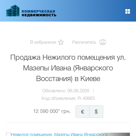
Перейти
к
основному
содержанию
В избранное
Распечатать
Продажа Нежилого помещения ул.
Мазепы Ивана (Январского
Восстания) в Киеве
Обновлено:
06.08.2026
Код объявления:
R-40863
12 590 000* грн.
€
$