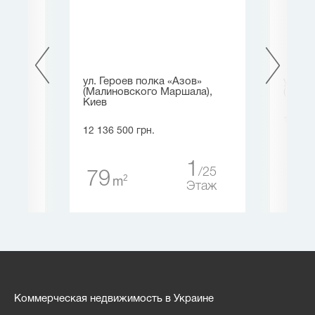
ул. Героев полка «Азов»
ул. К
(Малиновского Маршала),
(Майо
Киев
12 586
12 136 500 грн.
22
12
аж
1
25
79
2
m
Этаж
Коммерческая недвижимость в Украине