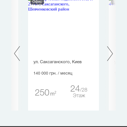
Офис
Торгов
ская),
ул. Саксаганского, Киев
ул. Ба
140 000 грн.
/ месяц
155 00
24
28
250
62
1
2
m
3
Этаж
таж