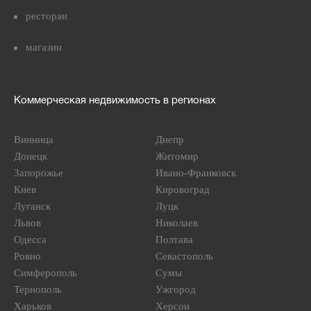
ресторан
магазин
Коммерческая недвижимость в регионах
Винница
Днепр
Донецк
Житомир
Запорожье
Ивано-Франковск
Киев
Кировоград
Луганск
Луцк
Львов
Николаев
Одесса
Полтава
Ровно
Севастополь
Симферополь
Сумы
Тернополь
Ужгород
Харьков
Херсон