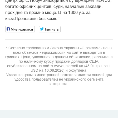
центр, офіс. Поруч знаходиться супермаркет NOVUS,
багато офісних центрів, суди, навчальні заклади,
прохідне та проїзне місце. Ціна 1300 у.о. за
кв.м.Пропозиція без комісії
Мне нравится
Твитнуть
* Согласно требованиям Закона Украины «О рекламе» цены
всех объектов недвижимости на сайте выводятся в
гривнах. Цена, указанная в данном объявлении, рассчитана
по наличному курсу продажи долларов США,
опубликованном на сайте www.unicredit.ua (45.01 грн. за 1
USD на 10.08.2026) и округлена.
Указание цены в иностранной валюте является опцией для
удобства пользователей не украинского сегмента
интернета.