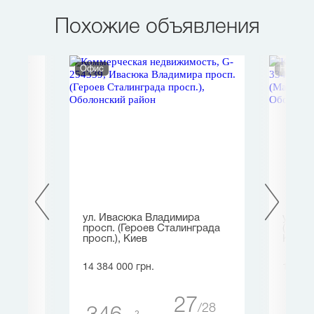
Похожие объявления
Офис
Нежило
Киев
ул. Ивасюка Владимира
ул. Ге
просп. (Героев Сталинграда
(Мали
просп.), Киев
Киев
14 384 000 грн.
12 136
27
таж
27
28
2