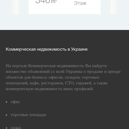
346
79
m
Этаж
Коммерческая недвижимость в Украине
На портале Коммерческая недвижимость Вы найдете
множество объявлений со всей Украины о продаже и аренде
объектов для бизнеса: офисов, складов, торговых
помещений, кафе, ресторанов, СТО, гаражей, а также
коммерческую недвижимость иных профилей.
офис
торговые площади
склад