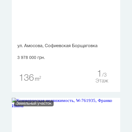
ул. Амосова, Софиевская Борщаговка
3 978 000 грн.
1
3
136
2
m
Этаж
Земельный участок