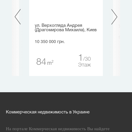
в
ул. Верхогляда Андрея
ул. Ри
(Драгомирова Михаила), Киев
9 900 
10 350 000 грн.
2
4
84
1
30
84
таж
2
m
Этаж
Коммерческая недвижимость в Украине
На портале Коммерческая недвижимость Вы найдете