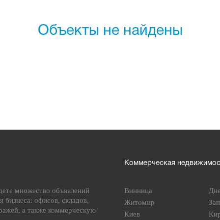
Объекты не найдены
Коммерческая недвижимост
дете множество объявлений
Винница
Дн
я бизнеса: офисов, складов,
Житомир
За
ражей, а также коммерческую
Киев
Ки