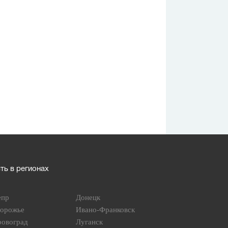
ь в регионах
епр
Донецк
порожье
Ивано-Франковск
ровоград
Луганск