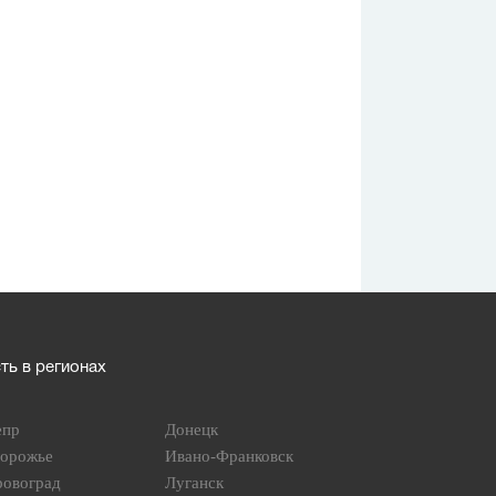
ь в регионах
епр
Донецк
порожье
Ивано-Франковск
ровоград
Луганск