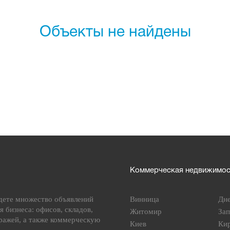
Объекты не найдены
Коммерческая недвижимост
дете множество объявлений
Винница
Дн
я бизнеса: офисов, складов,
Житомир
За
ражей, а также коммерческую
Киев
Ки