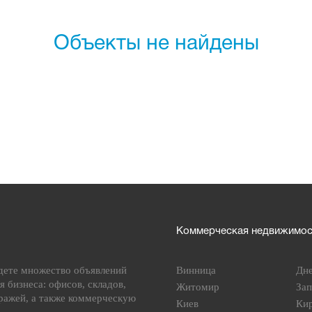
Объекты не найдены
Коммерческая недвижимост
дете множество объявлений
Винница
Дн
я бизнеса: офисов, складов,
Житомир
За
ражей, а также коммерческую
Киев
Ки