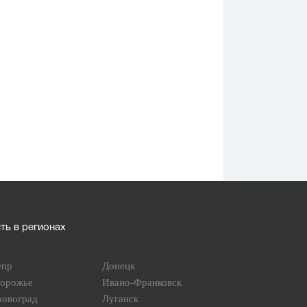
ь в регионах
епр
Донецк
порожье
Ивано-Франковск
ровоград
Луганск