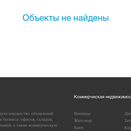
Объекты не найдены
Коммерческая недвижимост
дете множество объявлений
Винница
Дн
я бизнеса: офисов, складов,
Житомир
За
ражей, а также коммерческую
Киев
Ки