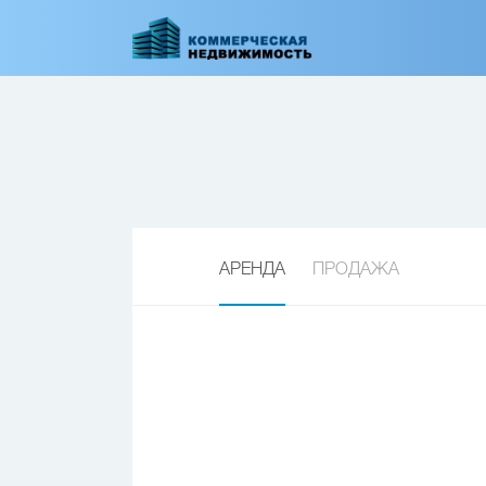
Перейти
к
основному
содержанию
АРЕНДА
ПРОДАЖА