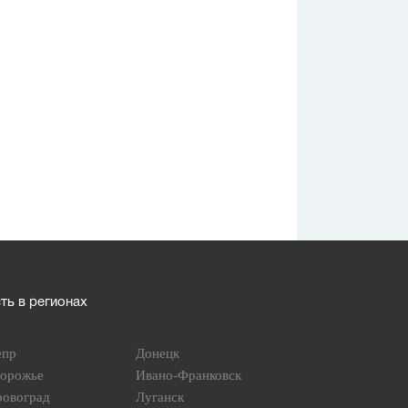
ь в регионах
епр
Донецк
порожье
Ивано-Франковск
ровоград
Луганск