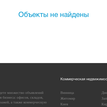
Объекты не найдены
Коммерческая недвижимост
дете множество объявлений
Винница
Дн
я бизнеса: офисов, складов,
Житомир
За
ражей, а также коммерческую
Киев
Ки