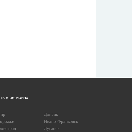
ь в регионах
епр
Донецк
порожье
Ивано-Франковск
ровоград
Луганск