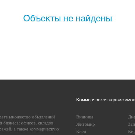
Объекты не найдены
Коммерческая недвижимост
дете множество объявлений
Винница
Дн
я бизнеса: офисов, складов,
Житомир
За
ражей, а также коммерческую
Киев
Ки