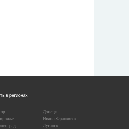
ь в регионах
епр
Донецк
порожье
Ивано-Франковск
ровоград
Луганск