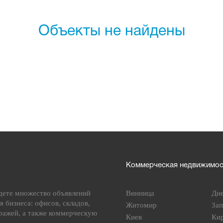
Объекты не найдены
Коммерческая недвижимост
дете множество объявлений
Винница
Дн
я бизнеса: офисов, складов,
Житомир
За
ражей, а также коммерческую
Киев
Ки