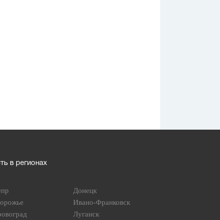
ь в регионах
епр
Донецк
порожье
Ивано-Франковск
ровоград
Луганск