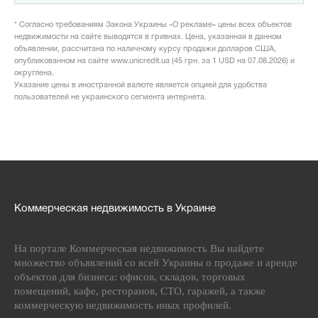
* Согласно требованиям Закона Украины «О рекламе» цены всех объектов
недвижимости на сайте выводятся в гривнах. Цена, указанная в данном
объявлении, рассчитана по наличному курсу продажи долларов США,
опубликованном на сайте www.unicredit.ua (45 грн. за 1 USD на 07.08.2026) и
округлена.
Указание цены в иностранной валюте является опцией для удобства
пользователей не украинского сегмента интернета.
Коммерческая недвижимость в Украине
На портале Коммерческая недвижимость Вы найдете
множество объявлений со всей Украины о продаже и аренде
объектов для бизнеса: офисов, складов, торговых
помещений, кафе, ресторанов, СТО, гаражей, а также
коммерческую недвижимость иных профилей.