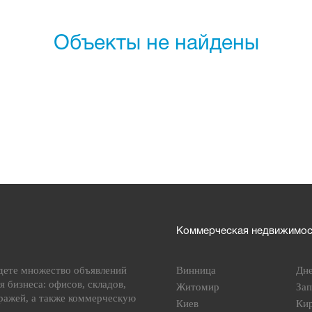
Объекты не найдены
Коммерческая недвижимост
дете множество объявлений
Винница
Дн
я бизнеса: офисов, складов,
Житомир
За
ражей, а также коммерческую
Киев
Ки