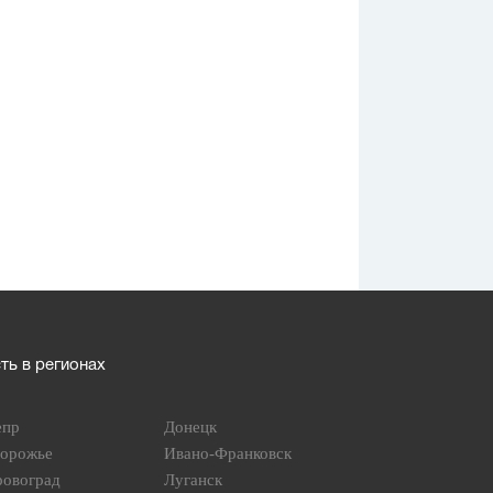
ь в регионах
епр
Донецк
порожье
Ивано-Франковск
ровоград
Луганск