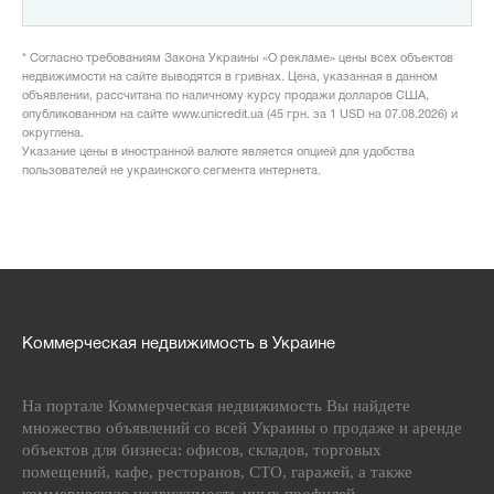
* Согласно требованиям Закона Украины «О рекламе» цены всех объектов
недвижимости на сайте выводятся в гривнах. Цена, указанная в данном
объявлении, рассчитана по наличному курсу продажи долларов США,
опубликованном на сайте www.unicredit.ua (45 грн. за 1 USD на 07.08.2026) и
округлена.
Указание цены в иностранной валюте является опцией для удобства
пользователей не украинского сегмента интернета.
Коммерческая недвижимость в Украине
На портале Коммерческая недвижимость Вы найдете
множество объявлений со всей Украины о продаже и аренде
объектов для бизнеса: офисов, складов, торговых
помещений, кафе, ресторанов, СТО, гаражей, а также