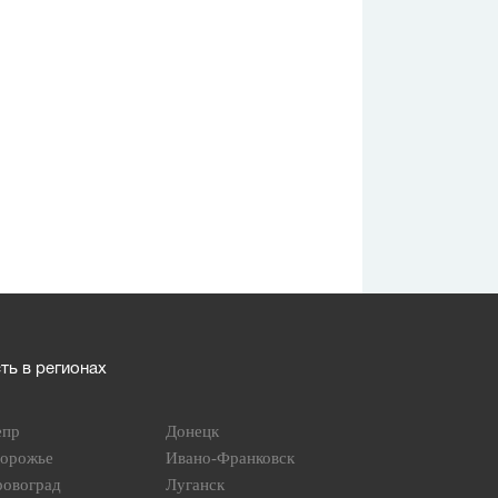
ь в регионах
епр
Донецк
порожье
Ивано-Франковск
ровоград
Луганск