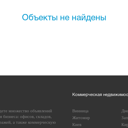
Объекты не найдены
Коммерческая недвижимост
дете множество объявлений
Винница
Дн
я бизнеса: офисов, складов,
Житомир
За
ражей, а также коммерческую
Киев
Ки