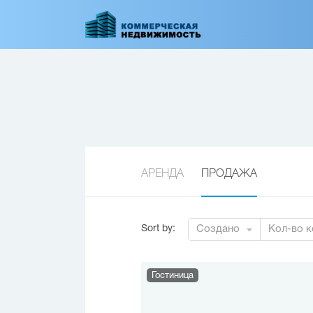
Перейти
к
основному
содержанию
АРЕНДА
ПРОДАЖА
Sort by
:
Создано
Кол-во к
Гостиница