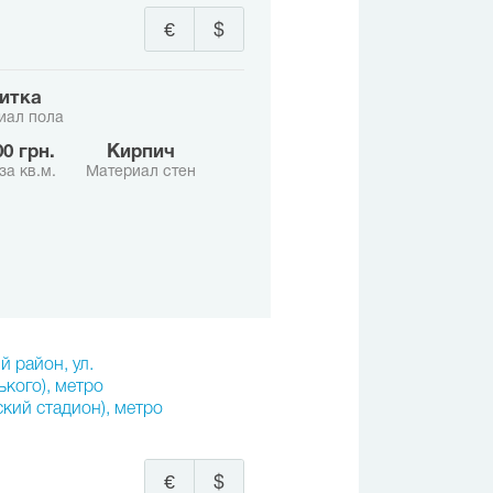
€
$
литка
иал пола
100 грн.
Кирпич
за кв.м.
Материал стен
й район, ул.
кого), метро
кий стадион), метро
€
$