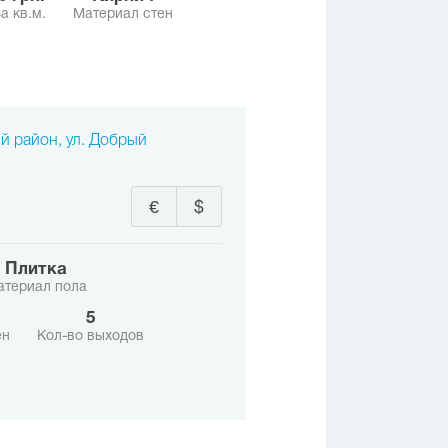
а кв.м.
Материал стен
ий район, ул. Добрый
€
$
Плитка
атериал пола
5
ен
Кол-во выходов