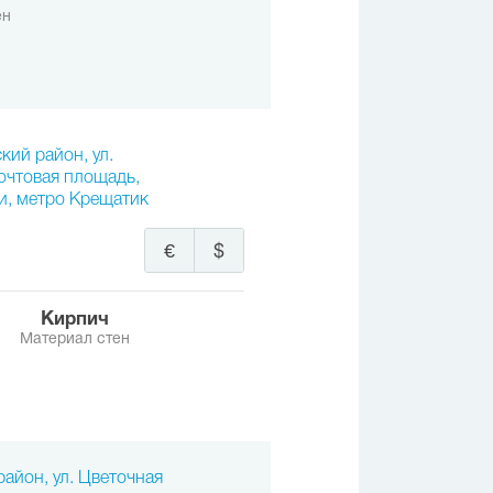
ен
кий район, ул.
Почтовая площадь,
и, метро Крещатик
€
$
Кирпич
Материал стен
район, ул. Цветочная