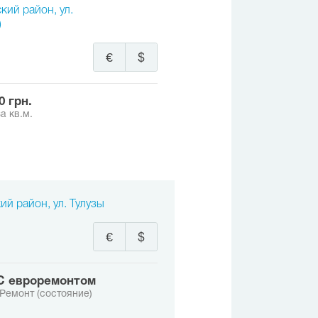
кий район, ул.
)
€
$
00 грн.
а кв.м.
ий район, ул. Тулузы
€
$
с евроремонтом
Ремонт (состояние)