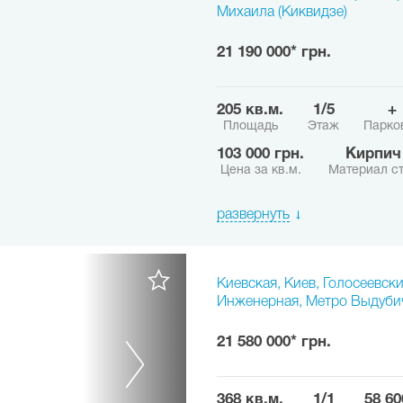
Михаила (Киквидзе)
21 190 000* грн.
205 кв.м.
1/5
+
Площадь
Этаж
Парко
103 000 грн.
Кирпич
Цена за кв.м.
Материал с
развернуть
Киевская, Киев, Голосеевски
Инженерная, Метро Выдуби
21 580 000* грн.
368 кв.м.
1/1
58 6