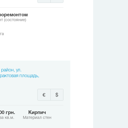
вроремонтом
т (состояние)
га
район, ул.
рактовая площадь,
€
$
000 грн.
Кирпич
за кв.м.
Материал стен