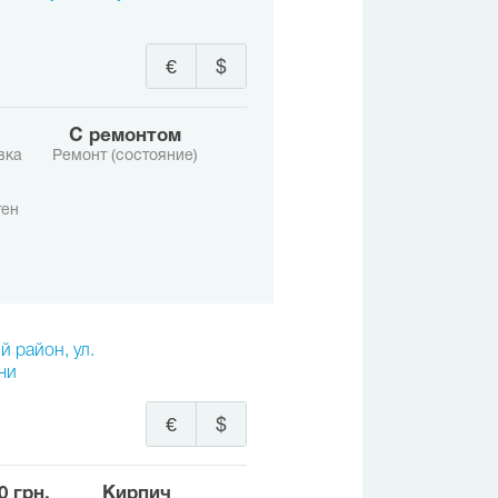
€
$
с ремонтом
вка
Ремонт (состояние)
тен
й район, ул.
чи
€
$
00 грн.
Кирпич