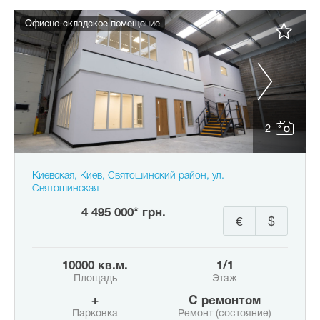
Офисно-складское помещение
2
Киевская, Киев, Святошинский район, ул.
Святошинская
4 495 000* грн.
€
$
10000 кв.м.
1/1
Площадь
Этаж
+
с ремонтом
Парковка
Ремонт (состояние)