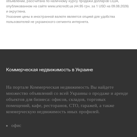
объявлении, рассчитана по наличному курсу продажи долларов США,
опубликованном на сайте www.unicredit.ua (44.95 грн. за 1 USD на 09.08.2026)
и округлена.
Указание цены в иностранной валюте является опцией для удобства
пользователей не украинского сегмента интернета.
Коммерческая недвижимость в Украине
На портале Коммерческая недвижимость Вы найдете
множество объявлений со всей Украины о продаже и аренде
объектов для бизнеса: офисов, складов, торговых
помещений, кафе, ресторанов, СТО, гаражей, а также
коммерческую недвижимость иных профилей.
офис